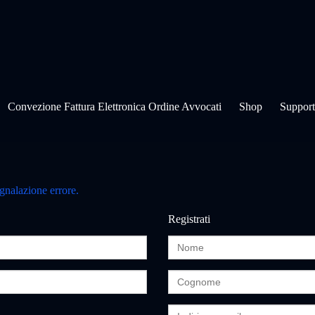
Convezione Fattura Elettronica Ordine Avvocati
Shop
Suppor
egnalazione errore.
Registrati
N
o
m
C
e
o
g
I
n