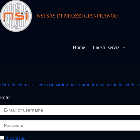
NSI SAS DI PIROZZI GIANFRANCO
Home
I nostri servizi
Per richiedere assistenza riguardo i nostri prodotti inviaci un ticket di s
Entra
E
-
m
P
a
a
i
s
l
s
Ricordami
o